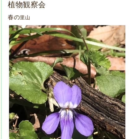
植物観察会
春の
里山