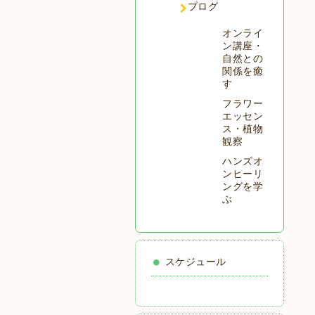
ブログ
オンライ
ン講座・
自然との
関係を癒
す
フラワー
エッセン
ス・植物
観察
ハンズオ
ンヒーリ
ングを学
ぶ
スケジュール