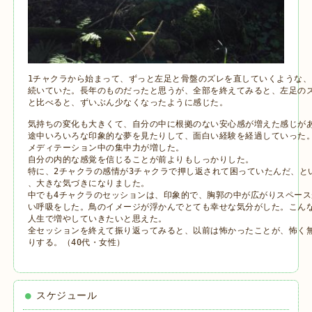
1チャクラから始まって、ずっと左足と骨盤のズレを直していくような、
続いていた。長年のものだったと思うが、全部を終えてみると、左足のズ
と比べると、ずいぶん少なくなったように感じた。

気持ちの変化も大きくて、自分の中に根拠のない安心感が増えた感じがあ
途中いろいろな印象的な夢を見たりして、面白い経験を経過していった。
メディテーション中の集中力が増した。

自分の内的な感覚を信じることが前よりもしっかりした。

特に、2チャクラの感情が3チャクラで押し返されて困っていたんだ、とい
、大きな気づきになりました。

中でも4チャクラのセッションは、印象的で、胸郭の中が広がりスペース
い呼吸をした。鳥のイメージが浮かんでとても幸せな気分がした。こんな
人生で増やしていきたいと思えた。

全セッションを終えて振り返ってみると、以前は怖かったことが、怖く無
りする。（40代・女性）
スケジュール