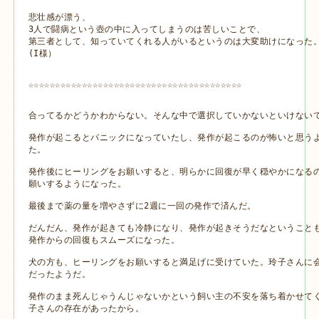
悲壮感が漂う、

3人で闘病という壺の中に入ってしまうのは苦しいことで、

第三者として、知っていてくれる人がいるというのは大変助けになった
(I様）
☆☆☆☆☆☆☆☆☆☆☆☆☆☆☆☆☆☆☆☆☆☆☆☆☆☆☆☆☆☆☆☆☆☆☆☆☆☆☆☆
合ってるかどうかわからない。そんな中で選択していかないといけないて
発作が起こるとパニックになっていたし、発作が起こるのが怖いと思うよ
た。

発作後にヒーリングをお願いすると、明らかに回復が早く穏やかになるの
願いするようになった。

最後まで薬の量を増やさずに2週に一回の発作で済んだ。

だんだん、発作が起きても冷静になり、発作が起きそうだなということも
発作からの回復もスムーズになった。

犬の方も、ヒーリングをお願いすると満足げに受けていた。玲子さんに会
だったようだ。

発作のまま死んじゃうんじゃないかという飼い主の不安を落ち着かせてく
子さんの存在があったから。
