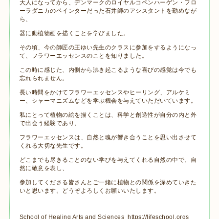
大人になってから、デンマークのロイヤルコペンハーゲン・フロ
ーラダニカのペインターだった石井師のアシスタントを勤めなが
ら、
器に動植物画を描くことを学びました。
その頃、今の師匠の王ゆい先生のクラスに参加をするようになっ
て、フラワーエッセンスのことを知りました。
この時に感じた、内側から沸き起こるような喜びの感覚は今でも
忘れられません。
長い時間をかけてフラワーエッセンスやヒーリング、アルケミ
ー、シャーマニズムなどを学ぶ機会を与えていただいています。
私にとって植物の絵を描くことは、科学と創造性が自分の内と外
で出会う経験であり、
フラワーエッセンスは、自然と魂が響き合うことを思い出させて
くれる大切な先生です。
どこまでも尽きることのない学びを与えてくれる自然の中で、自
然に敬意を表し、
参加してくださる皆さんとご一緒に植物との関係を深めていきた
いと思います。どうぞよろしくお願いいたします。
School of Healing Arts and Sciences
https://lifeschool.org
s